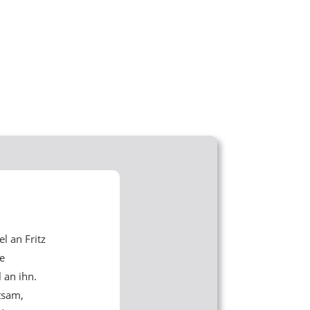
el an Fritz
e
l an ihn.
tsam,