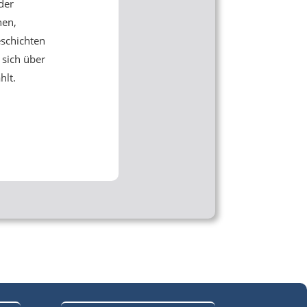
 der
hen,
schichten
 sich über
hlt.