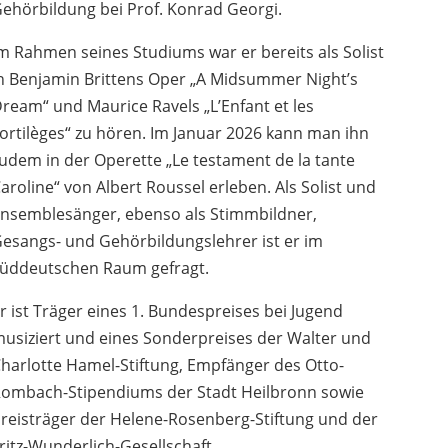
ehörbildung bei Prof. Konrad Georgi.
m Rahmen seines Studiums war er bereits als Solist
n Benjamin Brittens Oper „A Midsummer Night’s
ream“ und Maurice Ravels „L’Enfant et les
ortilèges“ zu hören. Im Januar 2026 kann man ihn
udem in der Operette „Le testament de la tante
aroline“ von Albert Roussel erleben. Als Solist und
nsemblesänger, ebenso als Stimmbildner,
esangs- und Gehörbildungslehrer ist er im
üddeutschen Raum gefragt.
r ist Träger eines 1. Bundespreises bei Jugend
usiziert und eines Sonderpreises der Walter und
harlotte Hamel-Stiftung, Empfänger des Otto-
ombach-Stipendiums der Stadt Heilbronn sowie
reisträger der Helene-Rosenberg-Stiftung und der
ritz-Wunderlich-Gesellschaft.