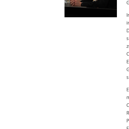
G
I
i
D
s
z
C
E
G
s
E
m
C
R
P
F