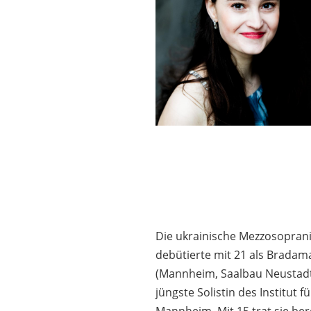
Die ukrainische Mezzosoprani
debütierte mit 21 als Bradama
(Mannheim, Saalbau Neustadt
jüngste Solistin des Institut 
Mannheim. Mit 15 trat sie be