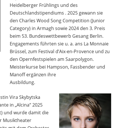
Heidelberger Frühlings und des
Deutschlandstipendiums . 2025 gewann sie
den Charles Wood Song Competition (Junior
Category) in Armagh sowie 2024 den 3. Preis
beim 53. Bundeswettbewerb Gesang Berlin.
Engagements führten sie u. a. ans La Monnaie
Brüssel, zum Festival d’Aix-en-Provence und zu
den Opernfestspielen am Saarpolygon.
Meisterkurse bei Hampson, Fassbender und
Manoff ergänzen ihre
Ausbildung.
stin Vira Skybytska
nte in „Alcina“ 2025
) und wurde damit die
für Musiktheater
reits mit dem Orchester