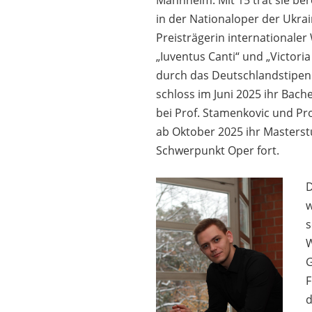
in der Nationaloper der Ukrain
Preisträgerin internationale
„Iuventus Canti“ und „Victoria
durch das Deutschlandstipend
schloss im Juni 2025 ihr Bac
bei Prof. Stamenkovic und Pro
ab Oktober 2025 ihr Masters
Schwerpunkt Oper fort.
D
w
s
W
G
F
d