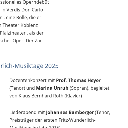
fessionelles Operndebüt
e in Verdis Don Carlo
, eine Rolle, die er
m Theater Koblenz
falztheater , als der
scher Oper: Der Zar
erlich-Musiktage 2025
Dozentenkonzert mit
Prof. Thomas Heyer
(Tenor) und
Marina Unruh
(Sopran), begleitet
von Klaus Bernhard Roth (Klavier)
Liederabend mit
Johannes Bamberger
(Tenor,
Preisträger der ersten Fritz-Wunderlich-
Musiktage im Jahr 2015)