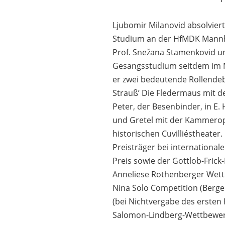
Ljubomir Milanovid absolviert
Studium an der HfMDK Mannh
Prof. Snežana Stamenkovid un
Gesangsstudium seitdem im Ma
er zwei bedeutende Rollendebüt
Strauß’ Die Fledermaus mit d
Peter, der Besenbinder, in E
und Gretel mit der Kammero
historischen Cuvilliéstheater.
Preisträger bei international
Preis sowie der Gottlob-Frick-
Anneliese Rothenberger Wettb
Nina Solo Competition (Bergen
(bei Nichtvergabe des ersten 
Salomon-Lindberg-Wettbewer