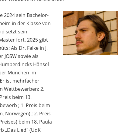
e 2024 sein Bachelor-
eim in der Klasse von
d setzt sein
ster fort. 2025 gibt
s: Als Dr. Falke in J.
er JOSW sowie als
. Humperdincks Hänsel
per München im
 Er ist mehrfacher
en Wettbewerben: 2.
Preis beim 13.
ewerb ; 1. Preis beim
, Norwegen) ; 2. Preis
Preises) beim 18. Paula
b „Das Lied“ (UdK